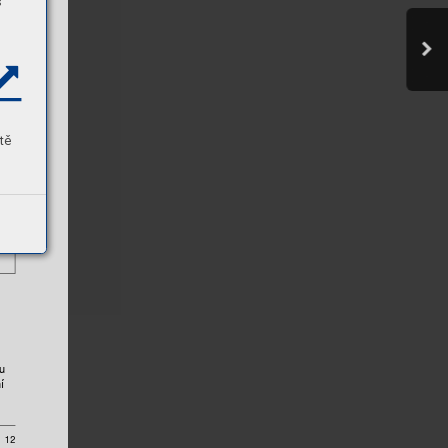
s
tě
u 
í 
12