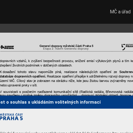
MČ a úřad
Generel dopravy mě
stské části 
Praha 5 
Etapa 2: Návrh Gene
relu dopravy
dopravních 
vztahů, 
k
zvýšení 
bezpečnosti 
provozu, 
snížení 
emisí 
výfukových 
plynů 
a 
tím 
k
zlepšení životních
 podmínek v
dotčených obl
astech
. 
Souhrnn
dosažení 
tohoto 
stavu 
napomůže
plná, 
r
ealizace 
následujících 
opatření 
ze 
K 
databáze 
dopravních 
opatření. 
Realizace 
opatření 
přispěje 
k
udržitelnému 
rozvoji 
dopravy 
n
území 
MČ. 
Cílový 
stav
je 
zobrazen 
na 
obrázku 
níže, 
kde 
jsou 
žlutou 
ba
rvou 
zvýrazněny 
nov
nebo upravené prv
ky v
síti
. 
V 
souvislosti 
s 
posílení
m 
nadřazené 
komunikačn
í 
sítě 
(Radlická 
radiála, 
Břevnovská 
radiál
jsou 
navrženy 
i 
plošné 
změny 
dopravního 
uspořádání 
–
dopravní 
zklidnění 
oblastí 
Jinonice 
Motolské údolí.
st o souhlas s ukládáním volitelných informací
Navrženy j
sou 
i 
lokální 
úpravy místních 
komunikací 
–
především 
z 
důvodu
zvýšení 
bezpečnost
(úpravy křižovatek
 a přechodů pro
 chodce) a kap
acity (především v křižovatkách)
.
Vymístění 
tranzitu 
napomohou 
i 
hromadná 
parkoviště, 
kt
erá 
jsou 
navržena 
jako 
záchy
tná 
(n
příjezdových 
trasách 
a 
v 
dosahu 
MHD). 
Jako 
opatření 
jsou 
však 
popsána 
v
rámci 
Tematickéh
č. 6.
okruhu AP 