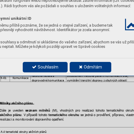
ákladní fungování webu nepotřebujeme ukládat žádné informace (tzv. cookie
). Rádi bychom vás ale požádali o souhlas s uložením volitelných informací:
ymní unikátní ID
němu příště poznáme, že se jedná o stejné zařízení, a budeme tak
přesněji vyhodnotit návštěvnost. Identifikátor je zcela anonymní.
souhlasy a odmítnutí si ukládáme do vašeho zařízení, abychom se vás už příš
 neptali. Můžete je kdykoli později upravit ve Správě cookies
2.2 
N
 komunikace
Obrázek 
–
Výřez
 z
výkresu 
ávrh
 základní sítě –
Souhlasím
Odmítám
Kód
Název opatření
Popis opatření
Oblast 
Radlická radiála a 
Dobudování městsk
é páteřní komunikační sí
tě, 
K-01 
Komunikace 
doprovodné komunika
ce
vymístění tranzitní d
opravy z obytných 
oblastí
Milníky akčního
 plánu
milníků
Dále 
je 
uveden
(M), 
vhodných 
pro 
realizaci 
tohoto 
t
ematického
okruh
seznam
akčního 
plánu
tematick
ého 
okruhu
p
řípadě 
tohoto 
se 
jedn
á 
o 
prověření
, 
přípravu, 
vlastn
. 
V 
ování dopravního opatření
.
realizaci a moni
tor
tematické okruhy
 akčních plánů
A.4 