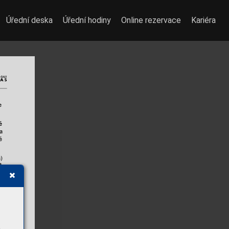
Úřední deska
Úřední hodiny
Online rezervace
Kariéra
e 
é
a
é 
a)
a 
i 
a 
o