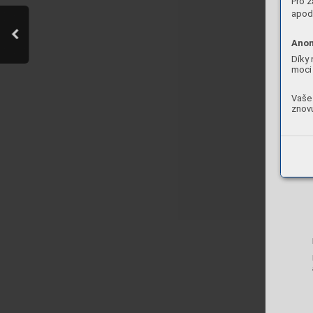
Pro z
apod.
Anon
Díky 
moci 
Vaše 
znovu