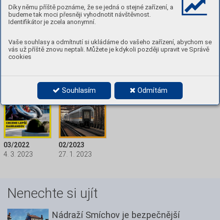
Díky němu příště poznáme, že se jedná o stejné zařízení, a
budeme tak moci přesněji vyhodnotit návštěvnost.
Identifikátor je zcela anonymní.
Vaše souhlasy a odmítnutí si ukládáme do vašeho zařízení, abychom se
vás už příště znovu neptali. Můžete je kdykoli později upravit ve Správě
7-8/2023
06/2023
05/2023
04/2023
cookies
30. 6. 2023
1. 6. 2023
1. 5. 2023
1. 4. 2023
Souhlasím
Odmítám
03/2022
02/2023
4. 3. 2023
27. 1. 2023
Nenechte si ujít
Nádraží Smíchov je bezpečnější