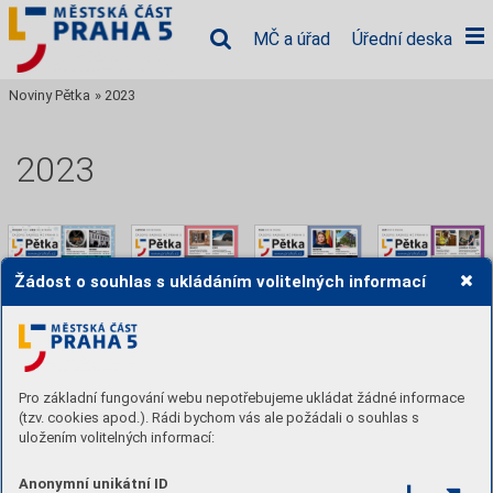
MČ a úřad
Úřední deska
Noviny Pětka
»
2023
2023
Žádost o souhlas s ukládáním volitelných informací
12/2023
11/2023
10/2023
09/2023
Pro základní fungování webu nepotřebujeme ukládat žádné informace
1. 12. 2023
28. 10. 2023
29. 9. 2023
1. 9. 2023
(tzv. cookies apod.). Rádi bychom vás ale požádali o souhlas s
uložením volitelných informací:
Anonymní unikátní ID