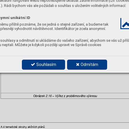
ákladní fungování webu nepotřebujeme ukládat žádné informace (tzv. cookie
střední
problémov
ého
výkresu
se 
o 
problé
m 
se 
. 
Dále 
je 
uveden 
výř
ez 
z
, 
kt
erý 
j
prioritou
). Rádi bychom vás ale požádali o souhlas s uložením volitelných informací:
lový
doložen v
příloze k
analy
tické části. Lokality s
problémovými
 přechody jsou vyznačeny 
fia
čtvercem.
ymní unikátní ID
němu příště poznáme, že se jedná o stejné zařízení, a budeme tak
přesněji vyhodnotit návštěvnost. Identifikátor je zcela anonymní.
souhlasy a odmítnutí si ukládáme do vašeho zařízení, abychom se vás už příš
 neptali. Můžete je kdykoli později upravit ve Správě cookies
Souhlasím
Odmítám
2.16 
Obrázek 
–
Výřez
 z
problémového
 výkresu
tematické okruhy
 akčních plánů
A.4 