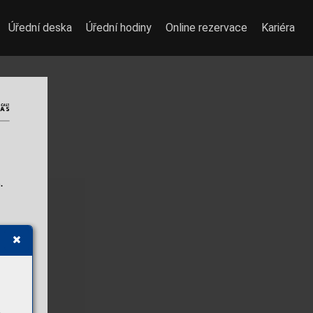
Úřední deska
Úřední hodiny
Online rezervace
Kariéra
. 
é
a 
í 
i 
á