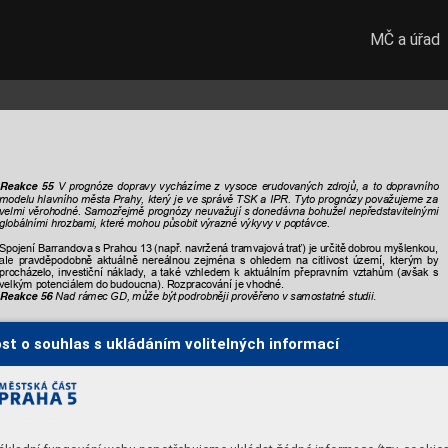
MČ a úřad
V 
prognóze 
dopravy 
vycházíme
z 
vysoce 
erudovaných 
zdrojů,
a 
to 
dopravního
Reakce 
55 
modelu 
hlavního 
města 
Prahy, 
který 
je 
ve 
správě 
TSK 
a 
IPR. 
Tyto 
prognózy 
považujeme 
za 
velmi 
věrohodné. 
Samoz
řejmě 
prognózy
neuvažují 
s
donedávna 
bohužel 
nepředstavitelnými
globálními hrozba
mi, které mohou působi
t výrazné výkyvy v
poptávce.
Spojení 
Barrandova 
s
Prahou 
13 
(např
. nav
ržená 
tramvajová 
t
rať) 
je 
urči
tě 
dobrou 
myšlenkou,
pravděpodobně 
aktuálně 
nereálnou 
zejména 
s 
ohledem 
na 
citlivost 
území,
kterým 
by 
ale 
procházelo, 
investiční 
náklady, 
a 
také 
vzhledem 
k 
aktuálním 
přepravní
m 
vztahům 
(avšak 
s 
velkým potenciál
em do budoucna). Rozp
racování je vhodné.
Nad ráme
c GD, může bý
t podrobněji prověřeno
 v
samostatné studii
Reakce 56 
. 
Nemyslím 
si, 
že by
mimoúrovňové 
křižovatky
 byly
"neměstotvorné". 
Naopa
k se
 do
mnívám, že
st o souhlas s ukládáním volitelných informací
usnadní 
příčné
vztahy, 
které 
jsou 
nyní 
rozdělen
y 
téměř 
"nepřekročitelnou" 
bariérou 
s 
obrovskými 
bezpečnostními
riziky 
(jak 
pro 
pěší, 
cyklisty 
i 
I
AD). 
A 
pokud 
by 
od 
nich 
bylo 
upuštěno, 
tak
by 
vzhledem 
ke 
rozšiřující 
se 
zástavbě 
muselo 
být 
zásadně 
upraveny 
f
áze 
na 
všech 
SSZ,
aby 
prefe
roval 
nájezd
/sjezd 
z 
ulice 
K 
Barrandovu 
na 
úko
r 
příméh
o 
směru 
(výrazně 
snížit 
průjezdnost 
ve 
směru 
centrum 
D0). 
A 
k 
určité 
úpravě 
zmiňované 
křižovatky
K 
- 
ndovu 
x 
Lamačov
a 
bude 
muset 
dojít 
v 
každém 
případě, 
současný 
st
av 
je 
opravdu
Barra
neúnosný.
Řešíme 
dopravní
 problém
, k
terý v
obl
asti obj
ektivně 
existuje
 a
 bu
de se
 do
 výhledu
Reakce 
57 
vysokým 
intenzitám 
do
pravy 
a 
pokračuj
ící 
výs
tavbě 
v
prohlubovat. 
Vzhledem 
k 
 oblasti 
se 
bude