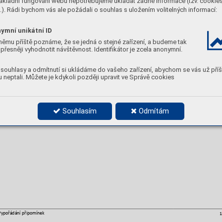
ákladní fungování webu nepotřebujeme ukládat žádné informace (tzv. cookie
jednat o problematickou l
okalitu i ve výhledu. Řeš
ení křižovatek pomůže zvýšení bezpe
čnosti 
). Rádi bychom vás ale požádali o souhlas s uložením volitelných informací:
dopravn
ího 
hlediska 
je 
mimoúrovňové 
řešení 
nejefektivnější. 
Může 
však
v oblasti. 
Z 
způsobovat 
nesoulad 
s
urbanistickou 
koncepcí 
v
řípadně 
zvažovat 
i 
oblasti.
Lze 
tedy 
p
alternativní 
řešení. 
Zpracování 
dop
ravně 
urbanistické 
studie 
v
několika
variantách 
je 
nad 
ymní unikátní ID
rámec GD.
řipo
mínky jsou protichůdn
é ve vztahu k
připom
ínce výše
 P
 v textu. 
němu příště poznáme, že se jedná o stejné zařízení, a budeme tak
přesněji vyhodnotit návštěvnost. Identifikátor je zcela anonymní.
souhlasy a odmítnutí si ukládáme do vašeho zařízení, abychom se vás už příš
 neptali. Můžete je kdykoli později upravit ve Správě cookies
Souhlasím
Odmítám
Vypořádání p
řipomínek 