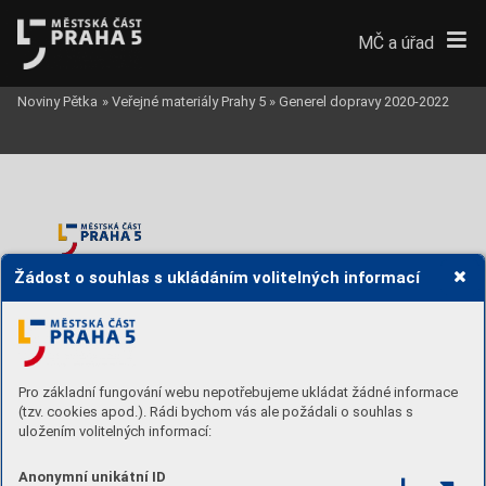
MČ a úřad
Noviny Pětka
»
Veřejné materiály Prahy 5
»
Generel dopravy 2020-2022
Žádost o souhlas s ukládáním volitelných informací
Gener
el dopr
a
vy městské části Pr
aha 5
Etapa 1: Průz
kumy a r
o
zbo
r
y
Pro základní fungování webu nepotřebujeme ukládat žádné informace
(tzv. cookies apod.). Rádi bychom vás ale požádali o souhlas s
A.2 Fotodokumenta
ce 
uložením volitelných informací:
Anonymní unikátní ID