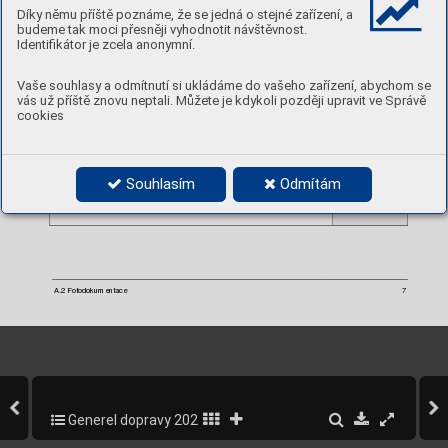
Díky němu příště poznáme, že se jedná o stejné zařízení, a
budeme tak moci přesněji vyhodnotit návštěvnost.
Identifikátor je zcela anonymní.
Foto 12 
Vaše souhlasy a odmítnutí si ukládáme do vašeho zařízení, abychom se
Širá asfaltová pláň 
vás už příště znovu neptali. Můžete je kdykoli později upravit ve Správě
Radlická ve směru 
ul. 
centra, před 
z 
cookies
křižovatkou 
s ul. Bieblova
Souhlasím
Odmítám
A.2 Fotodokumentace
7
Generel dopravy 2020-2022
230