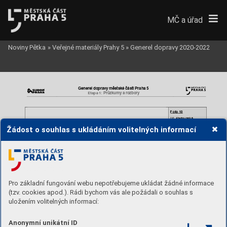
MČ a úřad
Noviny Pětka
»
Veřejné materiály Prahy 5
»
Generel dopravy 2020-2022
Generel dopravy mě
stské části Praha 5
Etapa 1: 
Průzkum
y a rozbory 
Foto 10 
Ul. Kartouzská, 
výjezd 
podzemních 
z 
garáží OC Nový 
Žádost o souhlas s ukládáním volitelných informací
Smíchov
 (zleva)
Pro základní fungování webu nepotřebujeme ukládat žádné informace
Foto 11 
(tzv. cookies apod.). Rádi bychom vás ale požádali o souhlas s
Začátek ul. Radlická, 
uložením volitelných informací:
před křižovatkou 
Plzeňská, místo 
s ul. 
častých kongescí 
(zejména v
pravém 
pruhu směr Košíře)
Anonymní unikátní ID