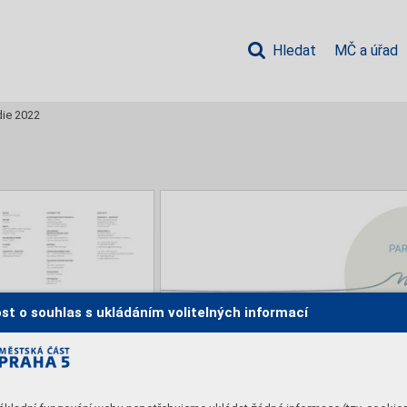
Hledat
MČ a úřad
die 2022
st o souhlas s ukládáním volitelných informací