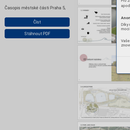
Pro z
apod.
Časopis městské části Praha 5,
Anon
Číst
Díky 
moci 
Stáhnout PDF
Vaše 
znovu