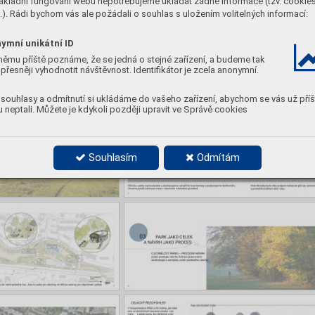
ákladní fungování webu nepotřebujeme ukládat žádné informace (tzv. cookie
). Rádi bychom vás ale požádali o souhlas s uložením volitelných informací:
ymní unikátní ID
němu příště poznáme, že se jedná o stejné zařízení, a budeme tak
přesněji vyhodnotit návštěvnost. Identifikátor je zcela anonymní.
souhlasy a odmítnutí si ukládáme do vašeho zařízení, abychom se vás už příš
 neptali. Můžete je kdykoli později upravit ve Správě cookies
Souhlasím
Odmítám