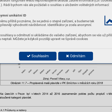
ákladní fungování webu nepotřebujeme ukládat žádné informace (tzv. cookie
). Rádi bychom vás ale požádali o souhlas s uložením volitelných informací:
Zdroj: Povodí Vltavy, s.p.
Obrázek 
–
á
malá plavidla v
 PK Smíchov v
11.6 
 Propl
aven
 letech
 2011 - 2018
ymní unikátní ID
němu příště poznáme, že se jedná o stejné zařízení, a budeme tak
PK Smíchov –
nák
ladní lodě a jiná plav
idla
11.1.4 
přesněji vyhodnotit návštěvnost. Identifikátor je zcela anonymní.
Na 
následuj
ícím 
grafu
je 
znázo
rněna 
statisti
ka 
proplavení 
nákladních 
a 
jiných 
plavid
jednotlivých měs
ících za rok 2018.
v 
souhlasy a odmítnutí si ukládáme do vašeho zařízení, abychom se vás už příš
 neptali. Můžete je kdykoli později upravit ve Správě cookies
Souhlasím
Odmítám
Zdroj: Povodí Vltavy, s.p.
Obrázek 
–
Propl
avená malá plavidla v
 PK Smíchov v
měsíc
ích roku 2018
11.7 
Na 
úsecích 
v
letech 
2014 
až 
2016 
zaznamenán 
pokles 
počtu 
proplutí 
v
t
ét
 Praze 
byl 
v 
sloučené kategori
i plavidel.
A.1 Průzkumy a rozbory