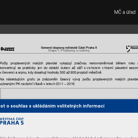
MČ a úřad
Generel dopravy mě
stské části Praha 5
Průzkum
y a rozbory 
Etapa 1: 
Počty 
proplavených 
malých 
plavidel
vykazují 
značnou 
nerovnoměrnost 
během 
roku 
koncentrují 
se 
prakticky 
do
ob
dobí 
až 
září
hlavní 
pl
avební 
sezon
jen
duben 
s vrcholem 
v 
červenci a srpnu
, kdy dosahují hodno
ty 500 až 
600 proplutí měsíčně. 
v 
Na 
následující
j
e 
znázorněn 
časový 
vývoj
počtu 
proplavených 
malých 
plavide
m 
grafu 
vybranými
PK na
 dolní Vltavě
–
 v letech 2011 
 2018. 
st o souhlas s ukládáním volitelných informací