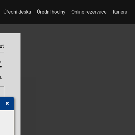
Úřední deska
Úřední hodiny
Online rezervace
Kariéra
a 
ě 
l
, 