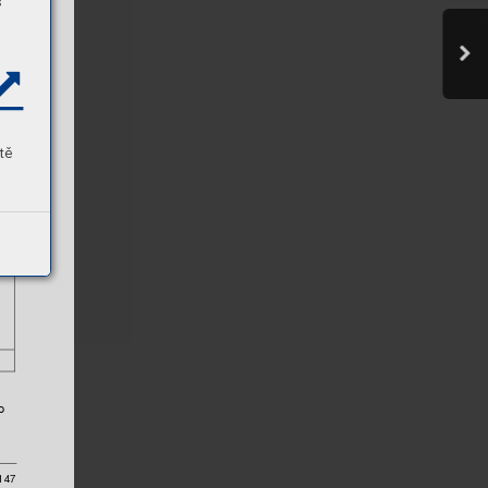
s
el
tě
o 
147