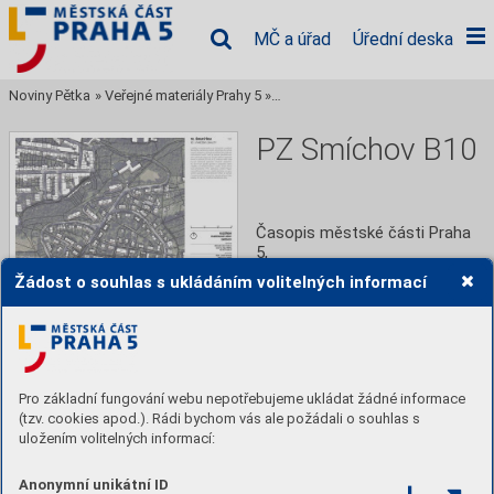
MČ a úřad
Úřední deska
Noviny Pětka
»
Veřejné materiály Prahy 5
»
Rozšíření památkové zóny Smích
PZ Smíchov B10
Časopis městské části Praha 
5,
Žádost o souhlas s ukládáním volitelných informací
Číst
Stáhnout PDF
Pro základní fungování webu nepotřebujeme ukládat žádné informace
(tzv. cookies apod.). Rádi bychom vás ale požádali o souhlas s
Obsah
uložením volitelných informací:
Anonymní unikátní ID