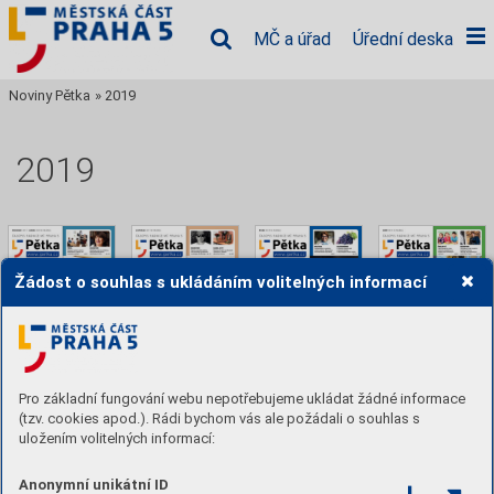
MČ a úřad
Úřední deska
Noviny Pětka
»
2019
2019
Žádost o souhlas s ukládáním volitelných informací
12/2019
11/2019
10/2019
09/2019
Pro základní fungování webu nepotřebujeme ukládat žádné informace
3. 12. 2019
29. 10. 2019
1. 10. 2019
24. 9. 2019
(tzv. cookies apod.). Rádi bychom vás ale požádali o souhlas s
uložením volitelných informací:
Anonymní unikátní ID