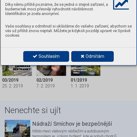
Díky němu příště poznáme, že se jedná o stejné zařízení, a
budeme tak moci přesněji vyhodnotit návštěvnost.
Identifikátor je zcela anonymní.
07-08/2019
06/2019
05/2019
04/2019
Vaše souhlasy a odmítnutí si ukládáme do vašeho zařízení, abychom se
1. 7. 2019
30. 5. 2019
2. 5. 2019
26. 3. 2019
vás už příště znovu neptali. Můžete je kdykoli později upravit ve Správě
cookies
Souhlasím
Odmítám
03/2019
02/2019
01/2019
25. 2. 2019
7. 2. 2019
1. 1. 2019
Nenechte si ujít
Nádraží Smíchov je bezpečnější
Místo mezi vlakovým nádražím a autobusovým
terminálem je „úzkým hrdlem“, kde je pohyb chodců …