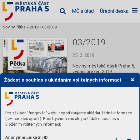
MČ a úřad
Úřední deska
Noviny Pětka
»
2019
»
03/2019
03/2019
25. 2. 2019
Noviny městské části Praha 5, 
vydání březen 2019.
Žádost o souhlas s ukládáním volitelných informací
Číst
Pro základní fungování webu nepotřebujeme ukládat žádné informace
(tzv. cookies apod.). Rádi bychom vás ale požádali o souhlas s
uložením volitelných informací:
Obsah
Anonymní unikátní ID