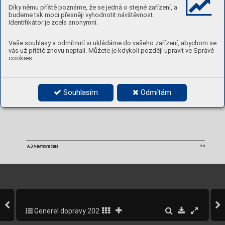
dělení 
bezpečnostn
ím 
ostrůvkem 
nebo 
zajištěním 
provozu 
pomocí 
světelného 
signalizačního
Díky němu příště poznáme, že se jedná o stejné zařízení, a
zařízení. 
Případně 
o 
přechody 
s
vysokou 
intenzitou 
chodců 
v
dopravně 
nepřehledné 
lokalitě
.
budeme tak moci přesněji vyhodnotit návštěvnost.
Přechod 
Plzeňská
(Holečkova) 
je 
veden 
přes
dva 
souběžné 
jízdní 
pruhy 
a 
obousměrně
Identifikátor je zcela anonymní.
pojížděnou tra
mvajovou trať. 
Návrh
Navrhované 
opatření 
předpokládá 
doplnění 
bezpečnostního 
ostrůvku 
(s 
doprovodnými
Vaše souhlasy a odmítnutí si ukládáme do vašeho zařízení, abychom se
dopravními 
opatřeními 
lze 
u 
přechodů 
Podbělohorské 
ulici) 
nebo 
zabezpečení 
přechodu 
v 
vás už příště znovu neptali. Můžete je kdykoli později upravit ve Správě
světelnou signalizací
, případně doplněním
 zpomalovacího p
rahu.
cookies
Souhlasím
Odmítám
A.3 Návrhová část 
59
Generel dopravy 2020-2022
303