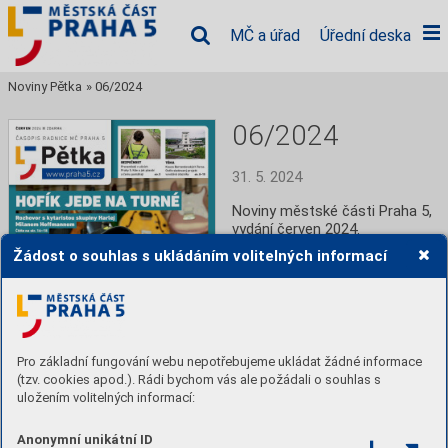
MČ a úřad
Úřední deska
Noviny Pětka
»
06/2024
06/2024
31. 5. 2024
Noviny městské části Praha 5, 
vydání červen 2024.
Žádost o souhlas s ukládáním volitelných informací
Číst
Stáhnout PDF
Pro základní fungování webu nepotřebujeme ukládat žádné informace
(tzv. cookies apod.). Rádi bychom vás ale požádali o souhlas s
uložením volitelných informací:
Anonymní unikátní ID