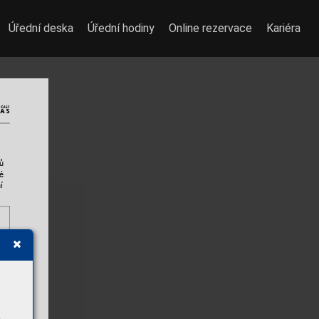
Úřední deska
Úřední hodiny
Online rezervace
Kariéra
ů 
é 
í 