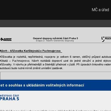
MČ a úřad
Generel dopravy mě
stské části Praha 5
Etapa 2: Návrh Gene
relu dopravy
Návrh –
křižova
tka Karlštejnská x Puch
majerova
Křižovatka 
rozlehlá,
nepřehledná
celkem 
6 
ramen, 
obtížný 
průjezd 
autobus
j
e 
, 
napojeno 
je 
Klikatá 
–
Návrh 
rozkládá 
dopravní 
uzel 
do 
jedné 
okružní 
a 
jedné 
stykov
Puchmajero
va. 
křižovatky
návrhu 
je 
přehledně
jší 
a 
čitelnější 
přednost 
v
jízdě
Při 
úpravách 
linkového 
veden
. 
V 
. 
autobusů bude nutné
mírně změnit u
místění zastávek.
st o souhlas s ukládáním volitelných informací