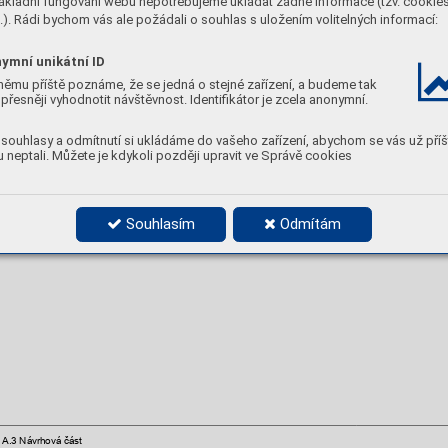
ákladní fungování webu nepotřebujeme ukládat žádné informace (tzv. cookie
). Rádi bychom vás ale požádali o souhlas s uložením volitelných informací:
ymní unikátní ID
němu příště poznáme, že se jedná o stejné zařízení, a budeme tak
přesněji vyhodnotit návštěvnost. Identifikátor je zcela anonymní.
souhlasy a odmítnutí si ukládáme do vašeho zařízení, abychom se vás už příš
 neptali. Můžete je kdykoli později upravit ve Správě cookies
Studie možn
ostí dopravního zk
lidnění oblasti Jinon
ic
Zdroj: 
Obrázek 
–
Návrh
 úprav křižovat
ky Karlštejnská x
4.18 
Puchmajerova 
Souhlasím
Odmítám
A.3 Návrhová část 