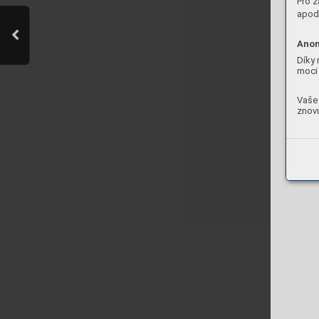
Pro z
apod.
Anon
Díky 
moci 
Vaše 
znovu