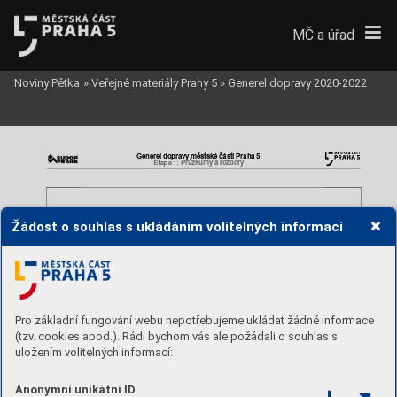
MČ a úřad
Noviny Pětka
»
Veřejné materiály Prahy 5
»
Generel dopravy 2020-2022
Generel dopravy mě
stské části Praha 5
Průzkum
y a rozbory 
Etapa 1: 
Žádost o souhlas s ukládáním volitelných informací
Pro základní fungování webu nepotřebujeme ukládat žádné informace
(tzv. cookies apod.). Rádi bychom vás ale požádali o souhlas s
uložením volitelných informací:
Anonymní unikátní ID