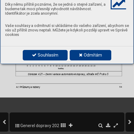
Díky němu příště poznáme, že se jedná o stejné zařízení, a
budeme tak moci přesněji vyhodnotit návštěvnost.
Obrázek 
–
Auto
matické sčítače,
 ze kterých byla vyhodnocován
a denní va
riace
4.20 
Identifikátor je zcela anonymní.
Vaše souhlasy a odmítnutí si ukládáme do vašeho zařízení, abychom se
vás už příště znovu neptali. Můžete je kdykoli později upravit ve Správě
cookies
Souhlasím
Odmítám
Obrázek 
–
Denní
 variace automobi
lové dopravy, sčí
tače MČ 
4.21 
Praha 5  
A.1 Průzkumy a rozbory
54
Generel dopravy 2020-2022
54