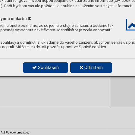
ákladní fungování webu nepotřebujeme ukládat žádné informace (tzv. cookie
vyhrazený jízdní pru
pro MHD, IZS, MP, 
). Rádi bychom vás ale požádali o souhlas s uložením volitelných informací:
taxi a cyklisty  
Pá 6
(Po-
-10 a 14-1
ymní unikátní ID
němu příště poznáme, že se jedná o stejné zařízení, a budeme tak
přesněji vyhodnotit návštěvnost. Identifikátor je zcela anonymní.
souhlasy a odmítnutí si ukládáme do vašeho zařízení, abychom se vás už příš
 neptali. Můžete je kdykoli později upravit ve Správě cookies
Foto 51 
Autobusová zastávk
Mrázovka 
Blaženky
v ul. U 
Souhlasím
Odmítám
A.2 Fotodokumentace