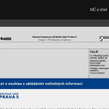
MČ a úřad
Generel dopravy mě
stské části Praha 5
Etapa 1: 
Průzkum
y a rozbory 
Foto 49 
Ul. Plzeňská (směr 
centra), zúžení do 
jednoho jízdního 
pruhu před 
přechodem pro 
chodce u tramvajov
zastávky 
Vozovna Motol
st o souhlas s ukládáním volitelných informací
Foto 50 
Ul. Vrchlického 
(směr do centra), 