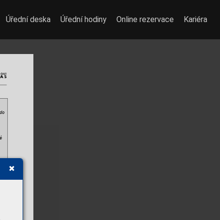
Úřední deska
Úřední hodiny
Online rezervace
Kariéra
do 
é 