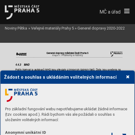
MČ a úřad
Noviny Pětka
»
Veřejné materiály Prahy 5
»
Generel dopravy 2020-2022
Generel dopravy mě
stské části Praha 5
Průzkum
y a rozbory 
Etapa 1: 
4.4.3 
MHD 
Počty 
tramvají 
a
au
tobusů 
MHD 
jsou 
převzaty 
z 
linkových 
jízdních 
řádů
. 
Data 
jsou
uvedena 
na 
vybrané hlavní ko
munikační síti, sledované
 TSK.
Žádost o souhlas s ukládáním volitelných informací
Pro základní fungování webu nepotřebujeme ukládat žádné informace
(tzv. cookies apod.). Rádi bychom vás ale požádali o souhlas s
uložením volitelných informací:
Anonymní unikátní ID