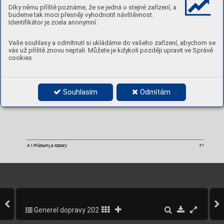
Díky němu příště poznáme, že se jedná o stejné zařízení, a
budeme tak moci přesněji vyhodnotit návštěvnost.
Identifikátor je zcela anonymní.
Vaše souhlasy a odmítnutí si ukládáme do vašeho zařízení, abychom se
vás už příště znovu neptali. Můžete je kdykoli později upravit ve Správě
cookies
Obrázek 
–
Počty
 tramvají a autobusů
 MHD –
na síti sledova
né TSK
4.16 
Souhlasím
Odmítám
A.1 Průzkumy a rozbory
51
Generel dopravy 2020-2022
51