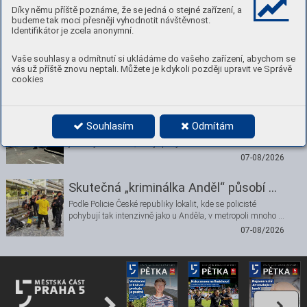
Díky němu příště poznáme, že se jedná o stejné zařízení, a
budeme tak moci přesněji vyhodnotit návštěvnost.
Identifikátor je zcela anonymní.
Vaše souhlasy a odmítnutí si ukládáme do vašeho zařízení, abychom se
vás už příště znovu neptali. Můžete je kdykoli později upravit ve Správě
Nenechte si ujít
cookies
Nádraží Smíchov je bezpečnější
Souhlasím
Odmítám
Místo mezi vlakovým nádražím a autobusovým terminálem
je „úzkým hrdlem“, kde je pohyb chodců obzvlášť …
07-08/2026
Skutečná „kriminálka Anděl“ působí …
Podle Policie České republiky lokalit, kde se policisté
pohybují tak intenzivně jako u Anděla, v metropoli mnoho …
07-08/2026