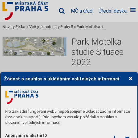
MČ a úřad
Úřední deska
Noviny Pětka
»
Veřejné materiály Prahy 5
»
Park Motolka
»
Park Motolka studi
Park Motolka
studie Situace
2022
Žádost o souhlas s ukládáním volitelných informací
Časopis městské části Praha 
5,
Číst
Pro základní fungování webu nepotřebujeme ukládat žádné informace
(tzv. cookies apod.). Rádi bychom vás ale požádali o souhlas s
Stáhnout PDF
uložením volitelných informací:
Anonymní unikátní ID