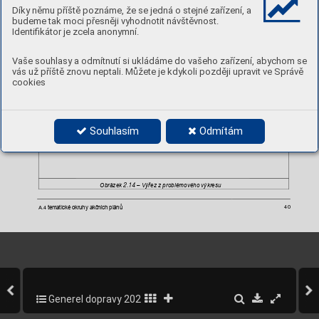
který je doložen v
p
říloze k
analytické čás
ti.
Díky němu příště poznáme, že se jedná o stejné zařízení, a
budeme tak moci přesněji vyhodnotit návštěvnost.
Identifikátor je zcela anonymní.
Vaše souhlasy a odmítnutí si ukládáme do vašeho zařízení, abychom se
vás už příště znovu neptali. Můžete je kdykoli později upravit ve Správě
cookies
Souhlasím
Odmítám
2.14 
Obrázek 
–
Výřez
 z
problémového
 výkresu
tematické okruhy
 akčních plánů
40
A.4 
Generel dopravy 2020-2022
390