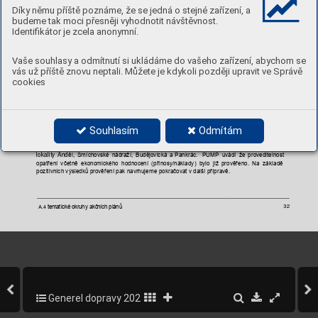
Díky němu příště poznáme, že se jedná o stejné zařízení, a
budeme tak moci přesněji vyhodnotit návštěvnost.
Identifikátor je zcela anonymní.
Vaše souhlasy a odmítnutí si ukládáme do vašeho zařízení, abychom se
vás už příště znovu neptali. Můžete je kdykoli později upravit ve Správě
cookies
2.11 
Obrázek 
–
Grafická
 dokumentace
–
Tramvajová trať D
vorecký most (
PUMP)
Návrh řešení
Souhlasím
Odmítám
Zprovoznění 
tramvajového 
propojení 
bude
mít 
příznivý 
dopad 
na 
odlehčení 
dopravy 
v 
MČ, 
zvýšení 
její 
dostupnosti 
a 
spolehlivosti. 
Propojení 
bude 
klíčovou 
součástí 
budoucí 
jižní 
tramvajové 
tangenty, 
propojující 
sídlištní 
celky 
jižního 
sektoru 
Prahy 
a
celoměstsky 
významné
ěl, 
Smí
chovské 
nádraží, 
Budějovická 
a
Pankrác.
PUMP 
uvádí 
že 
proveditelnost
lokality 
And
opatření 
včetně 
ekono
mického 
hodno
cení 
(přínosy/náklady)
bylo
již 
prověřeno. 
Na 
základě
pozitivních výsledků p
rověření pak nav
rhujeme pokračova
t v
další přípravě.
tematické okruhy
 akčních plánů
32
A.4 
Generel dopravy 2020-2022
382