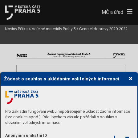
MČ a úřad
Noviny Pětka
»
Veřejné materiály Prahy 5
»
Generel dopravy 2020-2022
Generel dopravy mě
stské části Praha 5
Průzkum
y a rozbory 
Etapa 1: 
Žádost o souhlas s ukládáním volitelných informací
Pro základní fungování webu nepotřebujeme ukládat žádné informace
(tzv. cookies apod.). Rádi bychom vás ale požádali o souhlas s
uložením volitelných informací:
Anonymní unikátní ID
Zdroj: http://strategick
eprojekty.dpp.cz
/tramvajove
-trate 