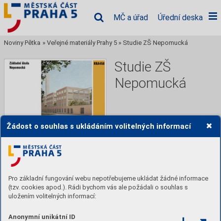
MČ a úřad
Úřední deska
Noviny Pětka
»
Veřejné materiály Prahy 5
»
Studie ZŠ Nepomucká
Studie ZŠ
Nepomucká
Časopis městské části Praha 
Žádost o souhlas s ukládáním volitelných informací
5,
Číst
Stáhnout PDF
Pro základní fungování webu nepotřebujeme ukládat žádné informace
(tzv. cookies apod.). Rádi bychom vás ale požádali o souhlas s
uložením volitelných informací:
Obsah
Anonymní unikátní ID