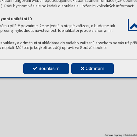
ákladní fungování webu nepotřebujeme ukládat žádné informace (tzv. cookie
). Rádi bychom vás ale požádali o souhlas s uložením volitelných informací:
ymní unikátní ID
němu příště poznáme, že se jedná o stejné zařízení, a budeme tak
přesněji vyhodnotit návštěvnost. Identifikátor je zcela anonymní.
souhlasy a odmítnutí si ukládáme do vašeho zařízení, abychom se vás už příš
 neptali. Můžete je kdykoli později upravit ve Správě cookies
Souhlasím
Odmítám
Generel 
dopravy 
městské 
část