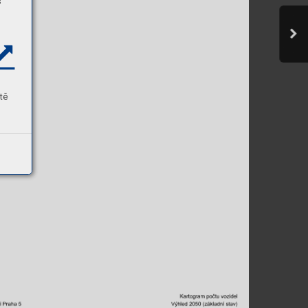
s
tě
Kartogram 
počtu 
vozidel
Výhled 2050 (základní stav)
i 
Praha 
5