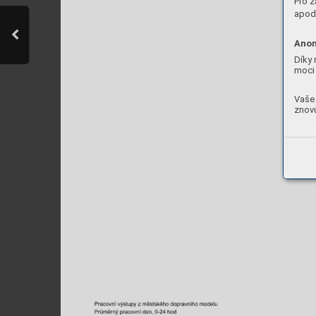
Pro z
apod.
Anon
Díky 
moci 
Vaše 
znovu
Pracovní 
výstupy 
z 
městského 
dopravního 
modelu
Průměrný 
pracovní 
den, 
0-24 
hod