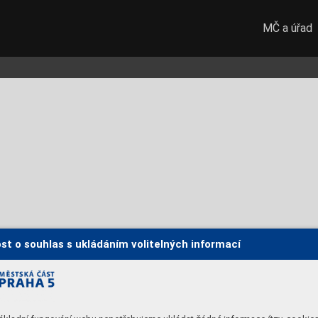
MČ a úřad
st o souhlas s ukládáním volitelných informací