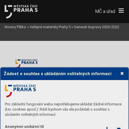
MČ a úřad
Noviny Pětka
»
Veřejné materiály Prahy 5
»
Generel dopravy 2020-2022
Žádost o souhlas s ukládáním volitelných informací
Gener
el dopr
avy městsk
é části Pr
aha 5
Etapa 2:
Návr
h Gener
elu do
pr
avy
Pro základní fungování webu nepotřebujeme ukládat žádné informace
(tzv. cookies apod.). Rádi bychom vás ale požádali o souhlas s
A.3 
Návrhová 
část
uložením volitelných informací:
Anonymní unikátní ID