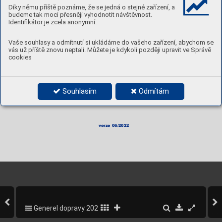
Díky němu příště poznáme, že se jedná o stejné zařízení, a
budeme tak moci přesněji vyhodnotit návštěvnost.
Identifikátor je zcela anonymní.
Vaše souhlasy a odmítnutí si ukládáme do vašeho zařízení, abychom se
vás už příště znovu neptali. Můžete je kdykoli později upravit ve Správě
cookies
Souhlasím
Odmítám
verze 06/2022
Generel dopravy 2020-2022
245