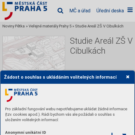
MČ a úřad
Úřední deska
Noviny Pětka
»
Veřejné materiály Prahy 5
»
Studie Areál ZŠ V Cibulkách
Studie Areál ZŠ V
Cibulkách
Časopis městské části Praha 
Žádost o souhlas s ukládáním volitelných informací
5,
Číst
Stáhnout PDF
Pro základní fungování webu nepotřebujeme ukládat žádné informace
(tzv. cookies apod.). Rádi bychom vás ale požádali o souhlas s
uložením volitelných informací:
Obsah
Anonymní unikátní ID