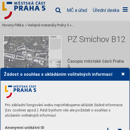
MČ a úřad
Úřední deska
Noviny Pětka
»
Veřejné materiály Prahy 5
»
Rozšíření památkové zóny Smích
PZ Smíchov B12
Časopis městské části Praha 
5,
Žádost o souhlas s ukládáním volitelných informací
Číst
Stáhnout PDF
Pro základní fungování webu nepotřebujeme ukládat žádné informace
(tzv. cookies apod.). Rádi bychom vás ale požádali o souhlas s
Obsah
uložením volitelných informací:
Anonymní unikátní ID