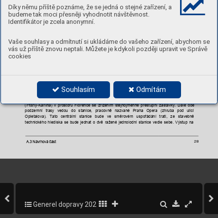
příměstské (vzá
jemná provozní segregace
 obou systémů železničn
í osobní dopravy)
.
Díky němu příště poznáme, že se jedná o stejné zařízení, a
budeme tak moci přesněji vyhodnotit návštěvnost.
"Praha, 
Nové 
spojení 
II. 
etapa 
(městský 
železniční 
tunel)" 
prokázala 
technickou 
Studie 
řešitelnost 
ná
vrhu 
pod
zemní 
p
růjezdné 
variant
y, 
a 
t
o 
j
ak 
ve 
vedení 
tun
elových 
tras, 
tak 
v
Identifikátor je zcela anonymní.
návaznosti 
na 
železniční 
infrastrukturu 
na 
povrchu. 
Ve 
studii 
je 
navrženo 
propojení 
směrů 
od 
Nového 
spojení 
(Karlína) 
a 
Negrelliho 
viaduktu 
na 
severu 
se 
směry 
od 
Prahy
Smíchova 
a 
-
Vršovic 
ve 
směru
od 
jihu 
tak, 
aby 
došlo 
k 
maximál
ní 
segregaci
příměstských 
vlaků 
od 
Prahy-
Vaše souhlasy a odmítnutí si ukládáme do vašeho zařízení, abychom se
vlaků 
dálkových, 
zlepšení 
obsluhy 
centrální 
oblasti 
města 
a 
v 
neposlední 
řadě
, 
aby 
bylo 
umožněno případn
é další zkrácen
í intervalu jednotli
vých příměstských line
k železniční dopravy
.
vás už příště znovu neptali. Můžete je kdykoli později upravit ve Správě
Dopravně
urbani
stické 
řešení 
spočívá 
v 
návrhu dvou 
tunelů 
pod centrem 
Prahy, 
které
je 
možno 
-
cookies
navzájem v cen
tru propojit:
do "kříže", což
 umožní propojení s
měrů v relacích
•
Karlín –
S
míchov a Praha
–
Vršovice
Praha-
 Praha-
-Bubn
y 
 Praha-
do "vlásenek", což
 umožní propojení smě
rů v relacích
•
Karlín –
V
ršo
–
Smíchov
Praha-
 Praha-
vice a Praha-Bub
ny 
 Praha-
Souhlasím
Odmítám
Obě 
varianty 
umožňují 
i 
vytvoření 
traťových 
spojek 
pro 
kombinaci 
obou 
zmíněných 
uspořádání. 
Návrh 
předpokládá 
na 
s
everní 
straně 
zahloubení 
tratí 
od 
Negrelliho 
viaduktu 
a
Nového 
spojení 
Karlína) 
v 
prostoru 
Florence 
se 
zřízením 
stejnojmenné 
přestupní 
zastávky. 
Dále 
obě 
(Prahy-
podzemní 
trasy 
vedou 
do 
stanice, 
pracovně 
nazvané 
Praha 
Opera 
(
zhruba 
pod 
ulicí 
Opletalova). 
Tato 
centrální 
stanice 
bude 
ve 
směrovém 
uspořádán
í 
tratí, 
ze 
stavebně
technického 
hlediska 
se 
bude 
jednat 
o 
dvě 
ražen
é 
jednolodní 
stanice 
vedle 
sebe. 
Výstup 
na
A.3 Návrhová část 
28
Generel dopravy 2020-2022
272