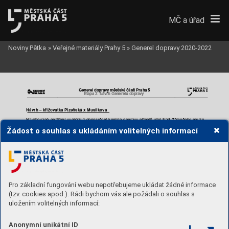
MČ a úřad
Noviny Pětka
»
Veřejné materiály Prahy 5
»
Generel dopravy 2020-2022
Generel dopravy mě
stské části Praha 5
Etapa 2: Návrh Gene
relu dopravy
Návrh –
křižova
tka Plzeňská x Musí
lkova
Navrhované 
opat
ření
vychází 
z
doporučení 
komi
se 
dopravy 
připojit 
ulici
Nad 
Zámečnicí 
pouze
pro 
pravé 
odbočení
ve 
směru 
z
centra. 
Dále 
byla 
navržena 
úprava 
pro 
možnost 
vjezdu/výjezdu
Žádost o souhlas s ukládáním volitelných informací
ů
navrhované
sdružené 
zastávky 
Kavalírka 
do/z 
ul. 
M
usílkova
to 
řešení
autobus
z 
. 
To
předpokládá
mí
rnou směrovou úpravu 
koleje tramvají.
Pro základní fungování webu nepotřebujeme ukládat žádné informace
(tzv. cookies apod.). Rádi bychom vás ale požádali o souhlas s
uložením volitelných informací:
Anonymní unikátní ID