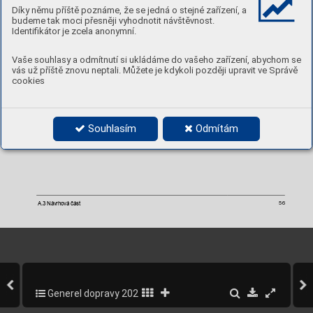
Díky němu příště poznáme, že se jedná o stejné zařízení, a
budeme tak moci přesněji vyhodnotit návštěvnost.
Identifikátor je zcela anonymní.
Obrázek 
–
Návrh
 úprav křižovat
ky Plzeňská x Mus
ílkova
4.20 
Vaše souhlasy a odmítnutí si ukládáme do vašeho zařízení, abychom se
vás už příště znovu neptali. Můžete je kdykoli později upravit ve Správě
cookies
Souhlasím
Odmítám
A.3 Návrhová část 
56
Generel dopravy 2020-2022
300