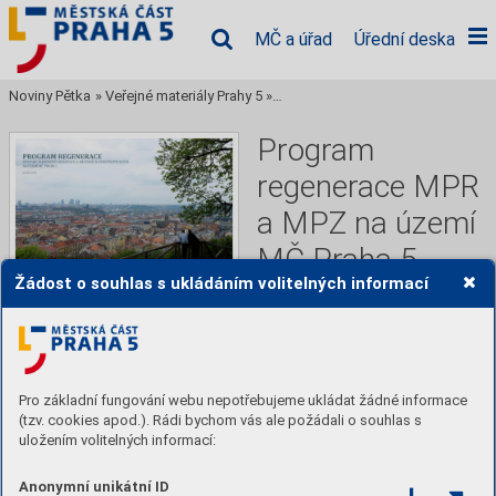
MČ a úřad
Úřední deska
Noviny Pětka
»
Veřejné materiály Prahy 5
»
Program regenerace MPR a MPZ na
Program
regenerace MPR
a MPZ na území
MČ Praha 5
Žádost o souhlas s ukládáním volitelných informací
Časopis městské části Praha 
5,
Pro základní fungování webu nepotřebujeme ukládat žádné informace
Číst
(tzv. cookies apod.). Rádi bychom vás ale požádali o souhlas s
uložením volitelných informací:
Anonymní unikátní ID