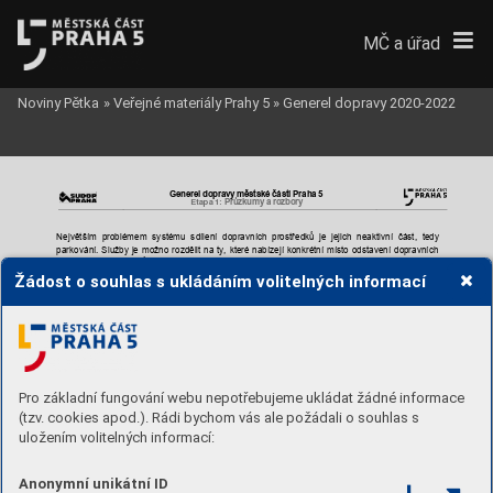
MČ a úřad
Noviny Pětka
»
Veřejné materiály Prahy 5
»
Generel dopravy 2020-2022
Generel dopravy mě
stské části Praha 5
Průzkum
y a rozbory 
Etapa 1: 
Největším 
problémem
systé
mu 
s
dílení 
dopravních 
prostředků
j
e 
jejich 
neaktivní 
část, 
tedy
parkování. 
Služby 
je 
možno 
rozděl
it 
na 
ty
, 
které
nabízejí 
konkré
tní 
místo 
odstavení 
dop
ravních 
prostředku (do 
stojanů) a 
ty, 
které 
nabízejí 
odstavení 
na 
libovolně zvýrazněném 
místě 
na 
mapě 
v aplikaci.  
Žádost o souhlas s ukládáním volitelných informací
důsledku 
ne
jasných 
pravidel
vracení 
a 
chybějícím 
postihům 
za 
špa
tně 
vrácené
V 
kolo/koloběžku, 
se 
doslova 
povalují 
na 
místech, 
kde 
překážejí 
chodcům 
a 
ostatním 
účastníkům 
silniční dopravy.
Pro základní fungování webu nepotřebujeme ukládat žádné informace
(tzv. cookies apod.). Rádi bychom vás ale požádali o souhlas s
uložením volitelných informací:
Anonymní unikátní ID