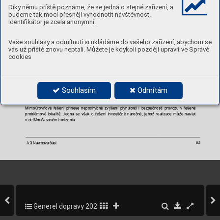
Díky němu příště poznáme, že se jedná o stejné zařízení, a
budeme tak moci přesněji vyhodnotit návštěvnost.
Identifikátor je zcela anonymní.
Vaše souhlasy a odmítnutí si ukládáme do vašeho zařízení, abychom se
vás už příště znovu neptali. Můžete je kdykoli později upravit ve Správě
cookies
Souhlasím
Odmítám
Obrázek 
–
Návrh
 sjezdů/nájezdů ul.
 K
Barrandovu, smě
r z centra
4.26 
Mimoúrovňové
řešení 
přinese 
nepochybně 
zvýšen
í 
plynulos
ti 
i 
bezpečn
osti 
provozu 
v
řešené 
problémové 
lokalitě. 
Jedná 
se 
však 
o 
ř
ešení 
investičně 
náročné, 
jehož 
rea
lizace 
může 
nastat 
delším časovém
 horizontu. 
v 
A.3 Návrhová část 
62
Generel dopravy 2020-2022
306