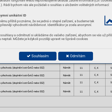
ákladní fungování webu nepotřebujeme ukládat žádné informace (tzv. cookie
užení komunikace
 z důvodu rozsáhlé rezid
enční 
). Rádi bychom vás ale požádali o souhlas s uložením volitelných informací:
ÚPP/MPP
18 
C, K 
5
by
pnění oblasti altern
ativní trasou 
Námět
15 
C, D, G 
5
ymní unikátní ID
ení alterna
tivního komunikačního
 přístupu do oblasti
Námět
18 
C, D, G 
5
němu příště poznáme, že se jedná o stejné zařízení, a budeme tak
přesněji vyhodnotit návštěvnost. Identifikátor je zcela anonymní.
 křižovat
ky 
Námět
9 
C, K 
5
souhlasy a odmítnutí si ukládáme do vašeho zařízení, abychom se vás už příš
 vícera
menné křižovatky a před
ností v jízdě (kr
uhový 
Studie 
9 
C, K 
5
 neptali. Můžete je kdykoli později upravit ve Správě cookies
) 
 křižovat
ky a předností v jízdě
Námět
9 
C, K 
5
 křižovat
ky, zkapacitnění
Studie 
9 
C, K 
5
Souhlasím
Odmítám
 křižovat
ky
Námět
9 
C, K 
5
 přechodu (d
oplnění ostrůvků neb
o SSZ)
Námět
11 
C, K 
5
 přechodu (d
oplnění ostrůvků neb
o SSZ)
Námět
11 
C, K 
5
 přechodu (d
oplnění ostrůvků neb
o SSZ)
Námět
11 
C, K 
5
 přechodu (d
oplnění ostrůvků neb
o SSZ)
Námět
11 
C, K 
5