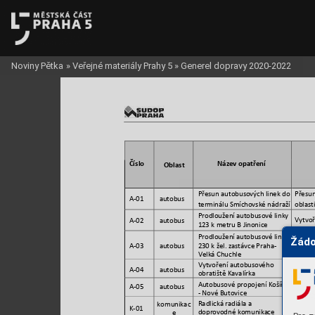
Noviny Pětka
»
Veřejné materiály Prahy 5
»
Generel dopravy 2020-2022
Číslo
Název opatření
Oblast 
Přesun autobus
ových linek do 
Přesun
A-01 
autobus 
terminálu Smích
ovské nádraží
oblast
Prodloužení aut
obusové linky 
Vytvoř
A-02 
autobus 
123 k metru B Jin
onice 
Prodloužení aut
obusové linky 
Žádo
Vytvoř
žel. zastávce
 Praha
A-03 
autobus 
230 k 
-
Chuchl
Velká Chuchle
Vytvoření autobus
ového 
Zkráce
A-04 
autobus 
obratiště Kavalírka
tramva
Autobusové propojení K
ošíře 
Autobu
A-05 
autobus 
Nové Butovice
- 
Radlická radiála a 
Dobud
komunikac
K-01 
doprovodné komunika
ce
tranzit
e 