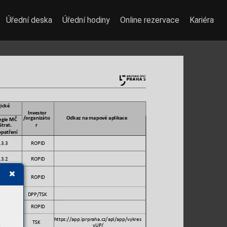
Úřední deska
Úřední hodiny
Online rezervace
Kariéra
g
ické 
Investor 
/organizáto
Odkaz na mapo
vé aplikace
egie MČ 
r 
Strat. 
opatření
.3.3 
ROPID 
.3.2 
ROPID 
.3.2 
ROPID 
.3.2 
DPP/TSK 
.3.2 
ROPID 
https://app.iprprah
a.cz/apl/app/vykres
.3.1 
TSK 
yUP/ 