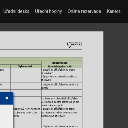
Úřední deska
Úřední hodiny
Online rezervace
Kariéra
Rekapitulace  
hlavních nedostatků
Vybavenost 
sou 
> chybějící přístřešek n
a obou 
zastávkách
> špatný stav
 chodníku v oblasti 
zastá
vek 
v
e 
> chybějící přístřešek v
e směru z 
centra 
37 
> u linky 137 chy
bějící přístřešek 
v
e 
ve směru z
(zastávka j
e ale 
 centra 
převážně výs
tupní)
n
a tram 
jízdenkový ATM n
a tram 
> chybějící přístřešek n
a tram 
 do 
zastávce ve s
měru do 
zastávce ve s
měru z centra a na 
autobusové zas
távce
centra 
v
e 
> chybějící přístřešek v
e směru z 