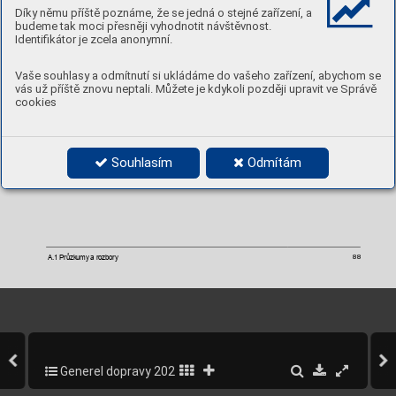
Díky němu příště poznáme, že se jedná o stejné zařízení, a
budeme tak moci přesněji vyhodnotit návštěvnost.
Identifikátor je zcela anonymní.
Vaše souhlasy a odmítnutí si ukládáme do vašeho zařízení, abychom se
vás už příště znovu neptali. Můžete je kdykoli později upravit ve Správě
cookies
Souhlasím
Odmítám
A.1 Průzkumy a rozbory
88
Generel dopravy 2020-2022
88