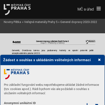
MČ a úřad
Noviny Pětka
»
Veřejné materiály Prahy 5
»
Generel dopravy 2020-2022
Generel dopravy mě
stské části Praha 5
Průzkum
y a rozbory 
Etapa 1: 
červeně). 
Or
anžovou
barvou 
jsou 
podbarveny 
hodnoty 
ve 
spodní 
polovině 
ještě
akceptovatelného pás
ma ÚKD D.
Nejvyšší 
nárůst 
j
e 
očekáván 
v
úseku 
MO 
Strakonická 
(Zlíchov) 
+22 
%, 
následuje 
MO 
Žádost o souhlas s ukládáním volitelných informací
Strahovský tunel
 +12 %.
Zátěžové kartogra
my jsou v
přílohách té
to zprávy
(příloha P.2)
.
Pro základní fungování webu nepotřebujeme ukládat žádné informace
(tzv. cookies apod.). Rádi bychom vás ale požádali o souhlas s
uložením volitelných informací:
Anonymní unikátní ID