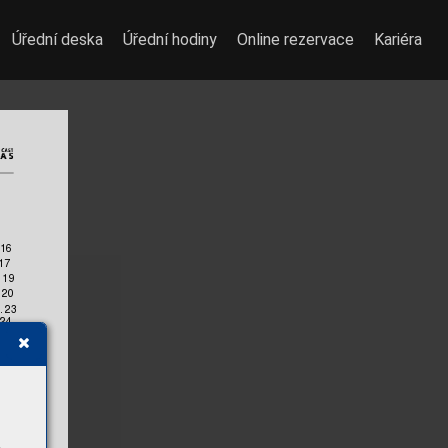
Úřední deska
Úřední hodiny
Online rezervace
Kariéra
16
17
. 
19
.
20
..
23
24
 
30
..
32
.. 
33
. 
35
..
. 
36
. 
38
E
....
... 
40