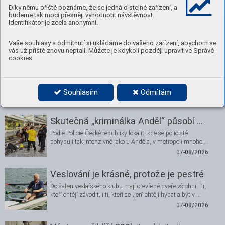
Díky němu příště poznáme, že se jedná o stejné zařízení, a
budeme tak moci přesněji vyhodnotit návštěvnost.
Číst
Stáhnout PDF
Identifikátor je zcela anonymní.
Nenechte si ujít
Vaše souhlasy a odmítnutí si ukládáme do vašeho zařízení, abychom se
vás už příště znovu neptali. Můžete je kdykoli později upravit ve Správě
cookies
Nádraží Smíchov je bezpečnější
Místo mezi vlakovým nádražím a autobusovým terminálem
je „úzkým hrdlem“, kde je pohyb chodců obzvlášť …
Souhlasím
Odmítám
07-08/2026
Skutečná „kriminálka Anděl“ působí …
Podle Policie České republiky lokalit, kde se policisté
pohybují tak intenzivně jako u Anděla, v metropoli mnoho …
07-08/2026
Veslování je krásné, protože je pestré
Do šaten veslařského klubu mají otevřené dveře všichni. Ti,
kteří chtějí závodit, i ti, kteří se „jen“ chtějí hýbat a být v …
07-08/2026