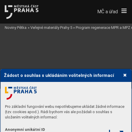
MČ a úřad
Noviny Pětka
»
Veřejné materiály Prahy 5
»
Program regenerace MPR a MPZ 
Žádost o souhlas s ukládáním volitelných informací
VII. GRAFICKÉ PŘÍLOHY
Územně analytick
é podklady (Ú
AP) a územní plán (ÚP)_
27. B
ydlení ÚP č. 26 - legenda
Pro základní fungování webu nepotřebujeme ukládat žádné informace
(tzv. cookies apod.). Rádi bychom vás ale požádali o souhlas s
uložením volitelných informací:
Anonymní unikátní ID