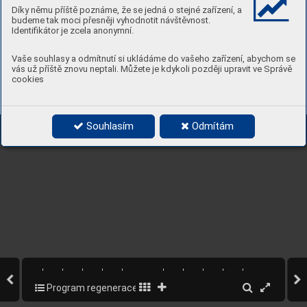
Díky němu příště poznáme, že se jedná o stejné zařízení, a
budeme tak moci přesněji vyhodnotit návštěvnost.
Identifikátor je zcela anonymní.
Vaše souhlasy a odmítnutí si ukládáme do vašeho zařízení, abychom se
vás už příště znovu neptali. Můžete je kdykoli později upravit ve Správě
cookies
Progr
am regener
ace městské části Pr
aha 5
Souhlasím
Odmítám
Program regenerace MPR a MPZ na území MČ Praha 5
80