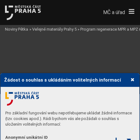
MČ a úřad
Noviny Pětka
»
Veřejné materiály Prahy 5
»
Program regenerace MPR a MPZ 
Žádost o souhlas s ukládáním volitelných informací
VII. GRAFICKÉ PŘÍLOHY
VII. GRAFICKÉ PŘÍLOHY
Analytick
á část - grafické příloh
y_
1. Širší vztah
y území, vazb
y
S
Pro základní fungování webu nepotřebujeme ukládat žádné informace
(tzv. cookies apod.). Rádi bychom vás ale požádali o souhlas s
uložením volitelných informací:
Anonymní unikátní ID