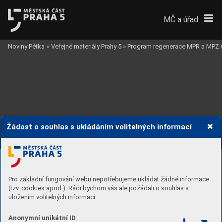
MČ a úřad
Noviny Pětka
»
Veřejné materiály Prahy 5
»
Program regenerace MPR a MPZ 
Žádost o souhlas s ukládáním volitelných informací
Územně analytick
é podklady (Ú
AP) a územní plán (ÚP)_
20. Struktur
a území Ú
AP č. 200
VII. GRAFICKÉ PŘÍLOHY
Pro základní fungování webu nepotřebujeme ukládat žádné informace
(tzv. cookies apod.). Rádi bychom vás ale požádali o souhlas s
uložením volitelných informací:
Anonymní unikátní ID