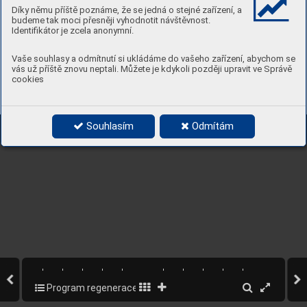
MP
Z BARRANDOV
Díky němu příště poznáme, že se jedná o stejné zařízení, a
budeme tak moci přesněji vyhodnotit návštěvnost.
Identifikátor je zcela anonymní.
Vaše souhlasy a odmítnutí si ukládáme do vašeho zařízení, abychom se
vás už příště znovu neptali. Můžete je kdykoli později upravit ve Správě
cookies
MP
Z SMÍCHOV
VP
Z BUĎÁNKA
Progr
am regener
ace městské části Pr
aha 5
Souhlasím
Odmítám
Program regenerace MPR a MPZ na území MČ Praha 5
64