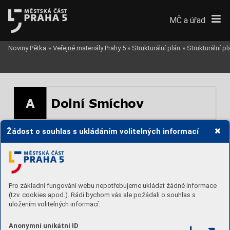
MČ a úřad
Noviny Pětka
»
Veřejné materiály Prahy 5
»
Strukturální plán
»
Strukturální p
A
Dolní Smíchov
Žádost o souhlas s ukládáním volitelných informací
Malá Strana
Petřín
Nové Město
Košíře
Plzeň
Anděl
Anděl
Mrázovka
Malvazinky
Nábřeží
Na Knížecí
Na Knížecí
Pro základní fungování webu nepotřebujeme ukládat žádné informace
Paví vrch
Praha 13
Radlice
(tzv. cookies apod.). Rádi bychom vás ale požádali o souhlas s
Spořitelna
Vltava
Vltava
???
uložením volitelných informací:
Nádraží
Dívčí Hrady
Barrandov
Anonymní unikátní ID
Plzeň