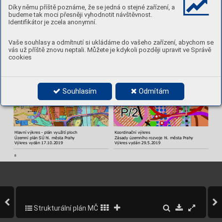
Díky němu příště poznáme, že se jedná o stejné zařízení, a
Schéma širších vztahů
Schéma rekreační infrastruktury
budeme tak moci přesněji vyhodnotit návštěvnost.
Identifikátor je zcela anonymní.
Vaše souhlasy a odmítnutí si ukládáme do vašeho zařízení, abychom se
vás už příště znovu neptali. Můžete je kdykoli později upravit ve Správě
cookies
Souhlasím
Odmítám
Hlavní výkres - plán využití ploch
K
oordinační výkres
Územní plán SÚ hl. města Pr
ahy
Zásady územního rozvoje hl. města Pr
ahy
Výkres vydán 17.10.2019
Výkres vydán 29.5.2019
8
Strukturální plán MČ Praha 5
52