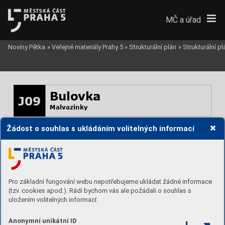
MČ a úřad
Noviny Pětka
»
Veřejné materiály Prahy 5
»
Strukturální plán
»
Strukturální p
Bulovka
J09
Malvazinky
Žádost o souhlas s ukládáním volitelných informací
Charakter
Sub-lokalita hospodářské barokní usedlosti 
Bulovka.
Klíčové znaky cílového charakteru
Drobné měřítko stav
eb a vysoký podíl zeleně.
Pro základní fungování webu nepotřebujeme ukládat žádné informace
Systém veřejných prostranství
(tzv. cookies apod.). Rádi bychom vás ale požádali o souhlas s
uložením volitelných informací:
Důležité trasy pěší prostupnosti úz
emím ulicemi 
Urbanov
a (na Šalamounku) a Od V
ysoké (k 
Bulovce a dále na Vidouli).
Anonymní unikátní ID