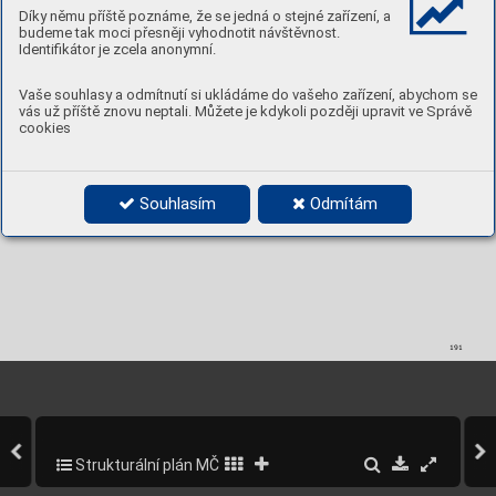
Hodnoty k ochraně a rozvoji
Díky němu příště poznáme, že se jedná o stejné zařízení, a
Barokní usedlost Bulovka, Gloriet, zahr
ady a 
budeme tak moci přesněji vyhodnotit návštěvnost.
lesopark.
Identifikátor je zcela anonymní.
Občanská vybavenost
Vaše souhlasy a odmítnutí si ukládáme do vašeho zařízení, abychom se
Realiz
ována v okolních sub-lokalitách.
vás už příště znovu neptali. Můžete je kdykoli později upravit ve Správě
cookies
Sport a rekreace
Realiz
ovány v okolních sub-lokalitách.
Nestandardní objekty 
Souhlasím
Odmítám
191
Strukturální plán MČ Praha 5
235