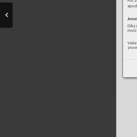
Pro z
apod.
Anon
Díky 
moci 
Vaše 
znovu