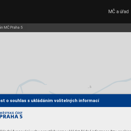
MČ a úřad
lán MČ Praha 5
st o souhlas s ukládáním volitelných informací