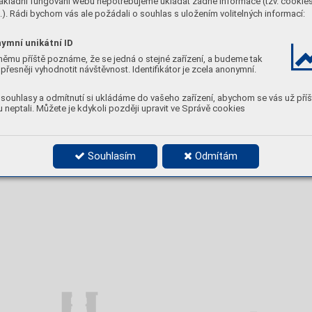
ákladní fungování webu nepotřebujeme ukládat žádné informace (tzv. cookie
). Rádi bychom vás ale požádali o souhlas s uložením volitelných informací:
ymní unikátní ID
Q01
němu příště poznáme, že se jedná o stejné zařízení, a budeme tak
přesněji vyhodnotit návštěvnost. Identifikátor je zcela anonymní.
souhlasy a odmítnutí si ukládáme do vašeho zařízení, abychom se vás už příš
 neptali. Můžete je kdykoli později upravit ve Správě cookies
Souhlasím
Odmítám