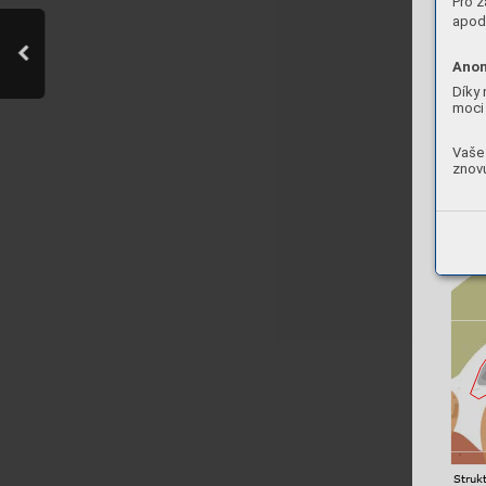
Pro z
apod.
Anon
Díky 
moci 
Vaše 
Poloha
znovu
Strukt