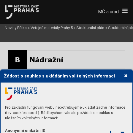
MČ a úřad
Noviny Pětka
»
Veřejné materiály Prahy 5
»
Strukturální plán
»
Strukturální p
B
Nádražní
Žádost o souhlas s ukládáním volitelných informací
Pro základní fungování webu nepotřebujeme ukládat žádné informace
(tzv. cookies apod.). Rádi bychom vás ale požádali o souhlas s
uložením volitelných informací:
Anonymní unikátní ID