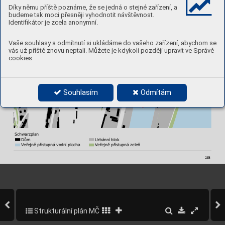
Díky němu příště poznáme, že se jedná o stejné zařízení, a
budeme tak moci přesněji vyhodnotit návštěvnost.
Identifikátor je zcela anonymní.
Vaše souhlasy a odmítnutí si ukládáme do vašeho zařízení, abychom se
vás už příště znovu neptali. Můžete je kdykoli později upravit ve Správě
cookies
Souhlasím
Odmítám
Schwarzplan
     Dům 
Urbánní blok
     V
eřejně přístupná vodní plocha  
V
eřejně přístupná zeleň
2/8
29
Strukturální plán MČ Praha 5
73