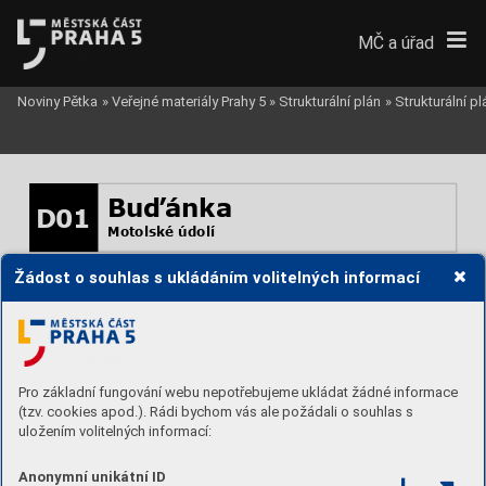
MČ a úřad
Noviny Pětka
»
Veřejné materiály Prahy 5
»
Strukturální plán
»
Strukturální p
Buďánka
D01
Motolské údolí
Žádost o souhlas s ukládáním volitelných informací
Stabilita 
k ochraně
Výšková hl.  
I
Míra využití 
A
Podíl zeleně 
0,5
Podlažnost 
1-2
Pro základní fungování webu nepotřebujeme ukládat žádné informace
(tzv. cookies apod.). Rádi bychom vás ale požádali o souhlas s
uložením volitelných informací:
Anonymní unikátní ID