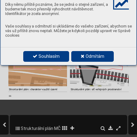
Díky němu příště poznáme, že se jedná o stejné zařízení, a
budeme tak moci přesněji vyhodnotit návštěvnost.
Identifikátor je zcela anonymní.
Poloha v rámci lokalit
y
Ortofoto
Vaše souhlasy a odmítnutí si ukládáme do vašeho zařízení, abychom se
vás už příště znovu neptali. Můžete je kdykoli později upravit ve Správě
cookies
Souhlasím
Odmítám
Strukturální plán: charakter využití úz
emí
Strukturální plán: síť veřejných prostr
anství
66
Strukturální plán MČ Praha 5
110