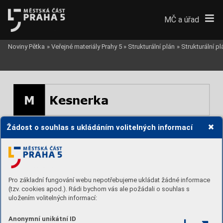
MČ a úřad
Noviny Pětka
»
Veřejné materiály Prahy 5
»
Strukturální plán
»
Strukturální p
M
Kesnerka
Žádost o souhlas s ukládáním volitelných informací
-
na jihu vytvořit podmínky pro realizaci 
lesoparku řešeného tak, aby byla zajištěna 
ochrana přírodních hodnot s lokalitou 
K
esnerka bezprostředně sousedící PP Ctirad 
(zejména (re)organizací rekreační zátěže);
-
na západní hranici při sídlišti Nad K
on
vářkou 
na přechodu obytného území do otevřené 
krajin
y vytvářet podmínky pro realizaci 
samozásobitelských zahrad apod.;
Pro základní fungování webu nepotřebujeme ukládat žádné informace
-
území mezi ulicí Lučištníků a tr
atí rozvíjet 
jako sportovní areály pod širým nebem.
(tzv. cookies apod.). Rádi bychom vás ale požádali o souhlas s
uložením volitelných informací:
Anonymní unikátní ID