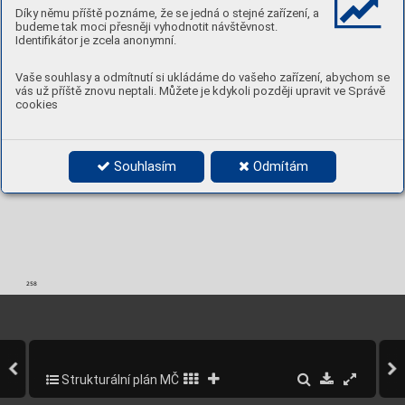
Díky němu příště poznáme, že se jedná o stejné zařízení, a
budeme tak moci přesněji vyhodnotit návštěvnost.
Identifikátor je zcela anonymní.
Vaše souhlasy a odmítnutí si ukládáme do vašeho zařízení, abychom se
vás už příště znovu neptali. Můžete je kdykoli později upravit ve Správě
cookies
Souhlasím
Odmítám
258
Strukturální plán MČ Praha 5
302