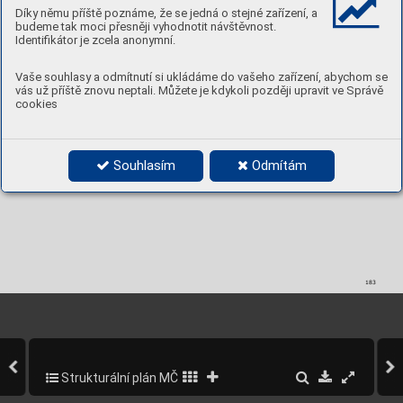
obyvatel.
Díky němu příště poznáme, že se jedná o stejné zařízení, a
budeme tak moci přesněji vyhodnotit návštěvnost.
Systém veřejných prostranství
Identifikátor je zcela anonymní.
Systém v
eřejných prostranství sub-lokality tvoří 
dvojice sousedských ulic Klímov
a a Štorkánov
a.
Vaše souhlasy a odmítnutí si ukládáme do vašeho zařízení, abychom se
vás už příště znovu neptali. Můžete je kdykoli později upravit ve Správě
Hodnoty k ochraně a rozvoji
cookies
V
ysoké zastoupení poloveřejné zeleně mezi 
bytovými domy
, sociální soudržnost obyvatel.
Občanská vybavenost
Souhlasím
Odmítám
K
ompletní občanská vybavenost realizo
vaná 
v sousedních lokalitách (zejména v R
adlickém 
údolí), MŠ v sub-lokalitě Na Pláni.
183
Strukturální plán MČ Praha 5
227