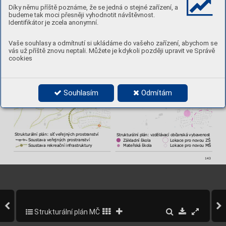
Strukturální plán: charakter využití
Strukturální plán: zeleň a rekreace
Díky němu příště poznáme, že se jedná o stejné zařízení, a
          Městská struktura
          Převážně rekreační char
akter
budeme tak moci přesněji vyhodnotit návštěvnost.
          Areály
          Otevřená krajina
Identifikátor je zcela anonymní.
Vaše souhlasy a odmítnutí si ukládáme do vašeho zařízení, abychom se
vás už příště znovu neptali. Můžete je kdykoli později upravit ve Správě
cookies
Souhlasím
Odmítám
Strukturální plán: síť veřejných prostr
anství
Strukturální plán: 
vzděláv
ací občanská 
vybavenost 
          Soustav
a veřejných prostranství
     Základní škola 
Lokace pro novou ZŠ
          Soustav
a rekreační infrastruktury
     Mateřská škola 
Lokace pro novou MŠ
143
Strukturální plán MČ Praha 5
187