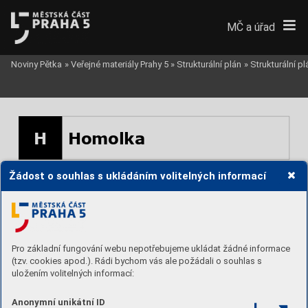
MČ a úřad
Noviny Pětka
»
Veřejné materiály Prahy 5
»
Strukturální plán
»
Strukturální p
H
Homolka
Žádost o souhlas s ukládáním volitelných informací
Pro základní fungování webu nepotřebujeme ukládat žádné informace
(tzv. cookies apod.). Rádi bychom vás ale požádali o souhlas s
uložením volitelných informací:
Anonymní unikátní ID