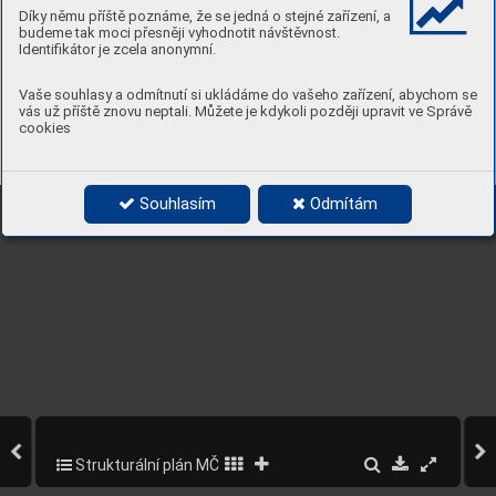
Díky němu příště poznáme, že se jedná o stejné zařízení, a
budeme tak moci přesněji vyhodnotit návštěvnost.
Identifikátor je zcela anonymní.
Vaše souhlasy a odmítnutí si ukládáme do vašeho zařízení, abychom se
vás už příště znovu neptali. Můžete je kdykoli později upravit ve Správě
cookies
Souhlasím
Odmítám
Strukturální plán MČ Praha 5
29