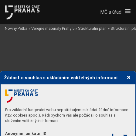
MČ a úřad
Noviny Pětka
»
Veřejné materiály Prahy 5
»
Strukturální plán
»
Strukturální p
Žádost o souhlas s ukládáním volitelných informací
Pro základní fungování webu nepotřebujeme ukládat žádné informace
(tzv. cookies apod.). Rádi bychom vás ale požádali o souhlas s
uložením volitelných informací:
Anonymní unikátní ID