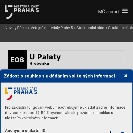
MČ a úřad
Noviny Pětka
»
Veřejné materiály Prahy 5
»
Strukturální plán
»
Strukturální p
U Palaty
E08
Hřebenka
Žádost o souhlas s ukládáním volitelných informací
Stabilita 
stabilizovaná
Výšková hl.  
I
Míra využití 
C
Podíl zeleně 
0,5
Podlažnost 
1-2
Pro základní fungování webu nepotřebujeme ukládat žádné informace
(tzv. cookies apod.). Rádi bychom vás ale požádali o souhlas s
uložením volitelných informací:
Anonymní unikátní ID