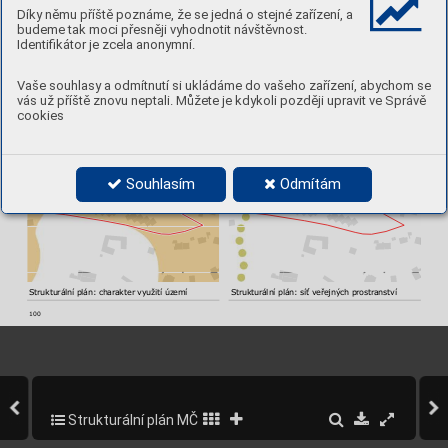
Díky němu příště poznáme, že se jedná o stejné zařízení, a
budeme tak moci přesněji vyhodnotit návštěvnost.
Identifikátor je zcela anonymní.
Poloha v rámci lokalit
y
Ortofoto
Vaše souhlasy a odmítnutí si ukládáme do vašeho zařízení, abychom se
vás už příště znovu neptali. Můžete je kdykoli později upravit ve Správě
cookies
Souhlasím
Odmítám
Strukturální plán: charakter využití úz
emí
Strukturální plán: síť veřejných prostr
anství
100
Strukturální plán MČ Praha 5
144